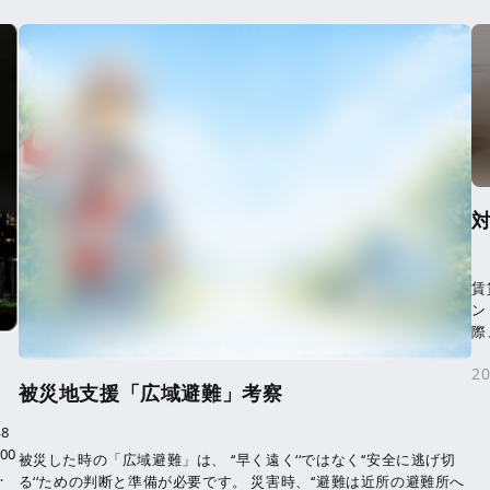
賃
ン
際
く
20
被災地支援「広域避難」考察
8
00
被災した時の「広域避難」は、 ‘‘早く遠く‘‘ではなく‘‘安全に逃げ切
、
る‘‘ための判断と準備が必要です。 災害時、‘‘避難は近所の避難所へ