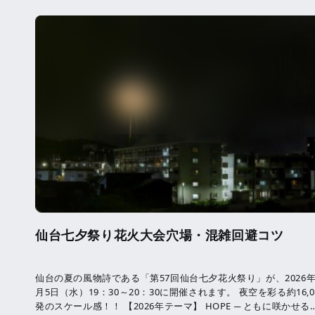
仙台七夕祭り花火大会穴場・混雑回避コツ
仙台の夏の風物詩である「第57回仙台七夕花火祭り」が、2026年
月5日（水）19：30～20：30に開催されます。 夜空を彩る約16,0
発のスケール感！！ 【2026年テーマ】 HOPE ─ ともに咲かせる