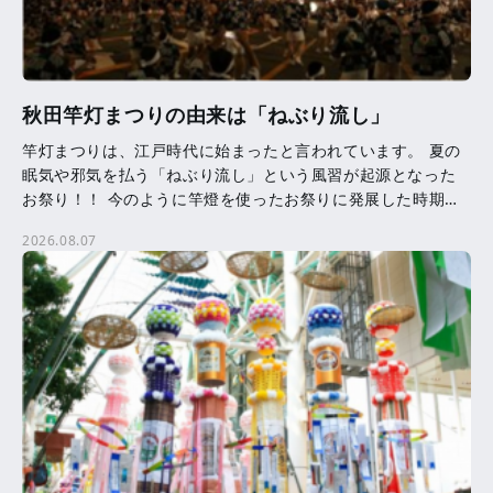
秋田竿灯まつりの由来は「ねぶり流し」
竿灯まつりは、江戸時代に始まったと言われています。 夏の
眠気や邪気を払う「ねぶり流し」という風習が起源となった
お祭り！！ 今のように竿燈を使ったお祭りに発展した時期等
は、はっきりとはわかっていません。 竿燈に吊るされた提
2026.08.07
[…]