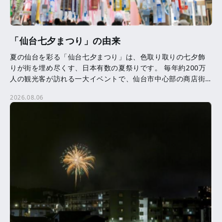
「仙台七夕まつり」の由来
夏の仙台を彩る「仙台七夕まつり」は、色取り取りの七夕飾
りが街を埋め尽くす、日本有数の夏祭りです。 毎年約200万
人の観光客が訪れる一大イベントで、仙台市中心部の商店街
を中心に、約3,000本の七夕飾りが飾られます。 七夕 […]
2026.08.06