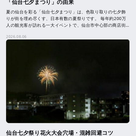
「仙台七夕まつり」の由来
夏の仙台を彩る「仙台七夕まつり」は、色取り取りの七夕飾
りが街を埋め尽くす、日本有数の夏祭りです。 毎年約200万
人の観光客が訪れる一大イベントで、仙台市中心部の商店街
を中心に、約3,000本の七夕飾りが飾られます。 七夕 […]
2026.08.06
仙台七夕祭り花火大会穴場・混雑回避コツ