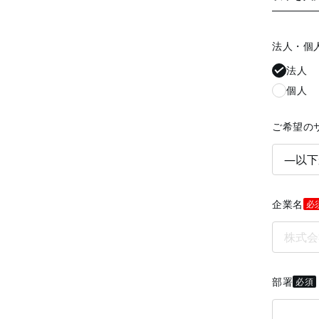
法人・個
法人
個人
ご希望の
企業名
必
部署
必須