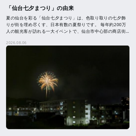
「仙台七夕まつり」の由来
夏の仙台を彩る「仙台七夕まつり」は、色取り取りの七夕飾
りが街を埋め尽くす、日本有数の夏祭りです。 毎年約200万
人の観光客が訪れる一大イベントで、仙台市中心部の商店街
を中心に、約3,000本の七夕飾りが飾られます。 七夕 […]
2026.08.06