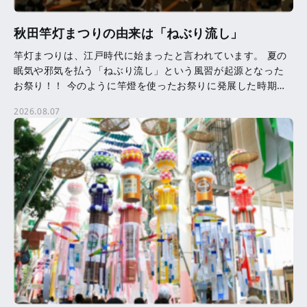
秋田竿灯まつりの由来は「ねぶり流し」
竿灯まつりは、江戸時代に始まったと言われています。 夏の
眠気や邪気を払う「ねぶり流し」という風習が起源となった
お祭り！！ 今のように竿燈を使ったお祭りに発展した時期等
は、はっきりとはわかっていません。 竿燈に吊るされた提
2026.08.07
[…]