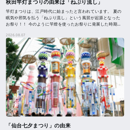
秋田竿灯まつりの由来は「ねぶり流し」
竿灯まつりは、江戸時代に始まったと言われています。 夏の
眠気や邪気を払う「ねぶり流し」という風習が起源となった
お祭り！！ 今のように竿燈を使ったお祭りに発展した時期等
は、はっきりとはわかっていません。 竿燈に吊るされた提
2026.08.07
[…]
「仙台七夕まつり」の由来