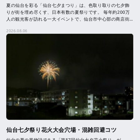
夏の仙台を彩る「仙台七夕まつり」は、色取り取りの七夕飾
りが街を埋め尽くす、日本有数の夏祭りです。 毎年約200万
人の観光客が訪れる一大イベントで、仙台市中心部の商店街
を中心に、約3,000本の七夕飾りが飾られます。 七夕 […]
2026.08.06
仙台七夕祭り花火大会穴場・混雑回避コツ
仙台の夏の風物詩である「第57回仙台七夕花火祭り」が、