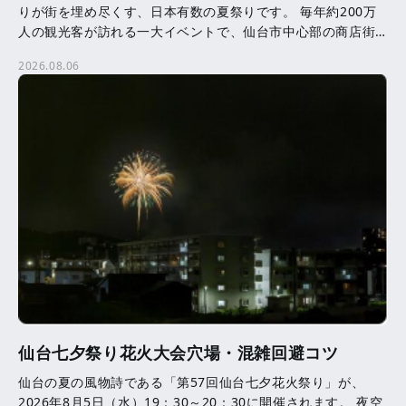
りが街を埋め尽くす、日本有数の夏祭りです。 毎年約200万
人の観光客が訪れる一大イベントで、仙台市中心部の商店街
を中心に、約3,000本の七夕飾りが飾られます。 七夕 […]
2026.08.06
仙台七夕祭り花火大会穴場・混雑回避コツ
仙台の夏の風物詩である「第57回仙台七夕花火祭り」が、
2026年8月5日（水）19：30～20：30に開催されます。 夜空