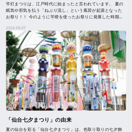
竿灯まつりは、江戸時代に始まったと言われています。 夏の
眠気や邪気を払う「ねぶり流し」という風習が起源となった
お祭り！！ 今のように竿燈を使ったお祭りに発展した時期等
は、はっきりとはわかっていません。 竿燈に吊るされた提
2026.08.07
[…]
「仙台七夕まつり」の由来
夏の仙台を彩る「仙台七夕まつり」は、色取り取りの七夕飾