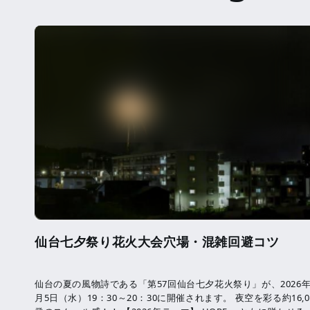
仙台七夕祭り花火大会穴場・混雑回避コツ
仙台の夏の風物詩である「第57回仙台七夕花火祭り」が、2026年
月5日（水）19：30～20：30に開催されます。 夜空を彩る約16,0