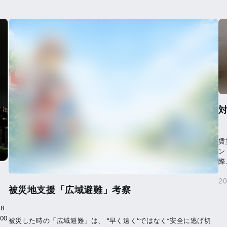
賃
ン
際
く
20
被災地支援「広域避難」考察
8
00
被災した時の「広域避難」は、 ‘‘早く遠く‘‘ではなく‘‘安全に逃げ切