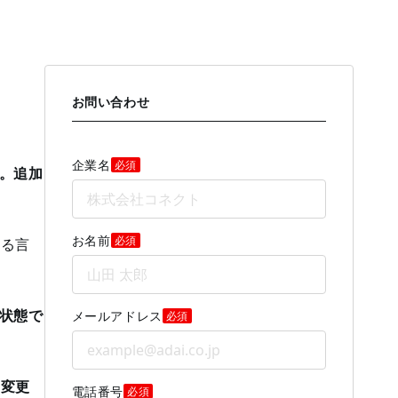
お問い合わせ
企業名
必須
。追加
お名前
必須
する言
状態で
メールアドレス
必須
」
変更
電話番号
必須