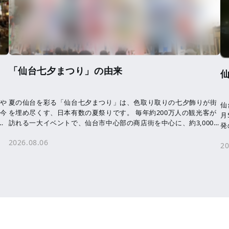
「仙台七夕まつり」の由来
気や
夏の仙台を彩る「仙台七夕まつり」は、色取り取りの七夕飾りが街
仙
 今
を埋め尽くす、日本有数の夏祭りです。 毎年約200万人の観光客が
月
わ
訪れる一大イベントで、仙台市中心部の商店街を中心に、約3,000
発
本の七夕飾りが飾られます。 七夕 […]
未
2026.08.06
20