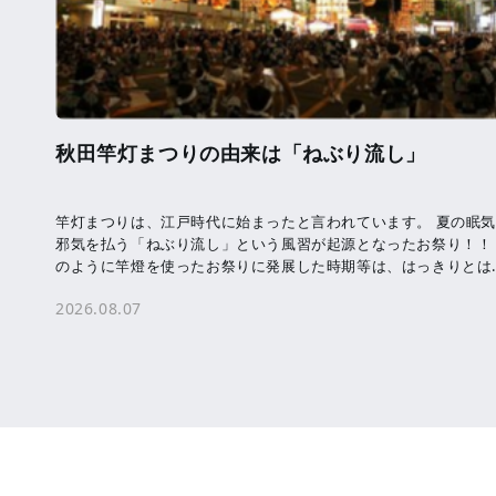
秋田竿灯まつりの由来は「ねぶり流し」
竿灯まつりは、江戸時代に始まったと言われています。 夏の眠
邪気を払う「ねぶり流し」という風習が起源となったお祭り！！
のように竿燈を使ったお祭りに発展した時期等は、はっきりとは
かっていません。 竿燈に吊るされた提 […]
2026.08.07