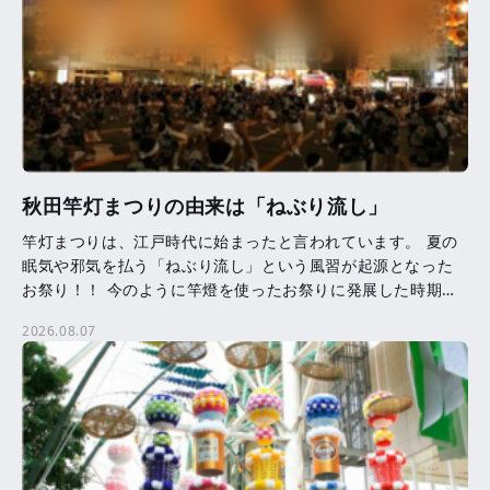
秋田竿灯まつりの由来は「ねぶり流し」
竿灯まつりは、江戸時代に始まったと言われています。 夏の
眠気や邪気を払う「ねぶり流し」という風習が起源となった
お祭り！！ 今のように竿燈を使ったお祭りに発展した時期等
は、はっきりとはわかっていません。 竿燈に吊るされた提
2026.08.07
[…]