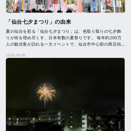
「仙台七夕まつり」の由来
夏の仙台を彩る「仙台七夕まつり」は、色取り取りの七夕飾
りが街を埋め尽くす、日本有数の夏祭りです。 毎年約200万
人の観光客が訪れる一大イベントで、仙台市中心部の商店街
を中心に、約3,000本の七夕飾りが飾られます。 七夕 […]
2026.08.06