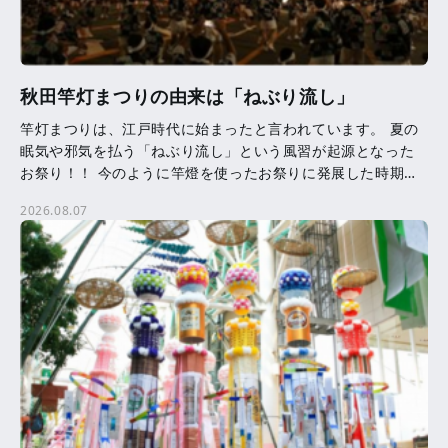
秋田竿灯まつりの由来は「ねぶり流し」
竿灯まつりは、江戸時代に始まったと言われています。 夏の
眠気や邪気を払う「ねぶり流し」という風習が起源となった
お祭り！！ 今のように竿燈を使ったお祭りに発展した時期等
は、はっきりとはわかっていません。 竿燈に吊るされた提
2026.08.07
[…]