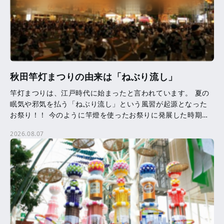
秋田竿灯まつりの由来は「ねぶり流し」
竿灯まつりは、江戸時代に始まったと言われています。 夏の
眠気や邪気を払う「ねぶり流し」という風習が起源となった
お祭り！！ 今のように竿燈を使ったお祭りに発展した時期等
は、はっきりとはわかっていません。 竿燈に吊るされた提
2026.08.07
[…]