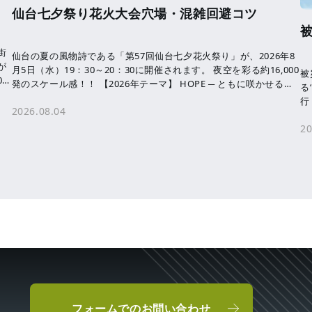
仙台七夕祭り花火大会穴場・混雑回避コツ
街
仙台の夏の風物詩である「第57回仙台七夕花火祭り」が、2026年8
が
月5日（水）19：30～20：30に開催されます。 夜空を彩る約16,000
被
0
発のスケール感！！ 【2026年テーマ】 HOPE ─ ともに咲かせる、
る
未来へ […]
行
2026.08.04
す
20
フォームでのお問い合わせ