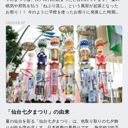
眠気や邪気を払う「ねぶり流し」という風習が起源となった
お祭り！！ 今のように竿燈を使ったお祭りに発展した時期等
は、はっきりとはわかっていません。 竿燈に吊るされた提
2026.08.07
[…]
「仙台七夕まつり」の由来
夏の仙台を彩る「仙台七夕まつり」は、色取り取りの七夕飾
りが街を埋め尽くす、日本有数の夏祭りです。 毎年約200万