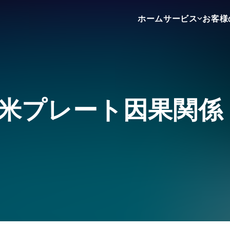
ホーム
サービス
お客様
不動産売買
不動産賃貸
不動産広告
米プレート因果関係