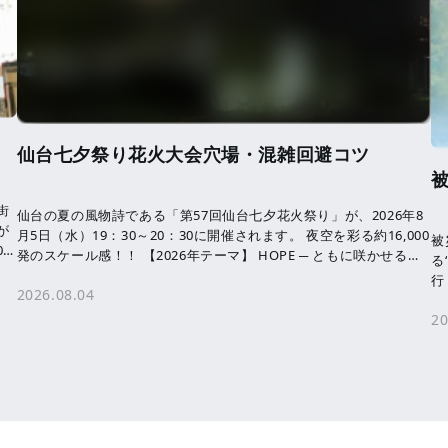
仙台七夕祭り花火大会穴場・混雑回避コツ
街
仙台の夏の風物詩である「第57回仙台七夕花火祭り」が、2026年8
が
月5日（水）19：30～20：30に開催されます。 夜空を彩る約16,000
被
0
発のスケール感！！ 【2026年テーマ】 HOPE ─ ともに咲かせる、
る
未来へ […]
行
2026.08.04
す
20