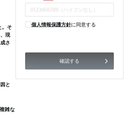
個人情報保護方針
に同意する
た。そ
し、現
形成さ
確認する
原因と
複雑な