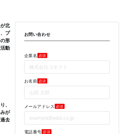
トが北
た、プ
お問い合わせ
海の形
山活動
企業名
必須
お名前
必須
より、
メールアドレス
必須
歪みが
（過去
電話番号
必須