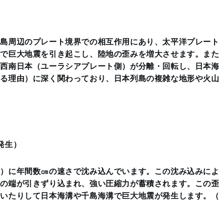
列島周辺のプレート境界での相互作用にあり、太平洋プレー
溝で巨大地震を引き起こし、陸地の歪みを増大させます。ま
と西南日本（ユーラシアプレート側）が分離・回転し、日本
する理由）に深く関わっており、日本列島の複雑な地形や火
発生）
下）に年間数㎝の速さで沈み込んでいます。この沈み込みに
）の端が引きずり込まれ、強い圧縮力が蓄積されます。この
動いたりして日本海溝や千島海溝で巨大地震が発生します。