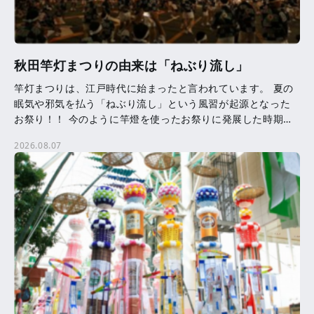
秋田竿灯まつりの由来は「ねぶり流し」
竿灯まつりは、江戸時代に始まったと言われています。 夏の
眠気や邪気を払う「ねぶり流し」という風習が起源となった
お祭り！！ 今のように竿燈を使ったお祭りに発展した時期等
は、はっきりとはわかっていません。 竿燈に吊るされた提
2026.08.07
[…]