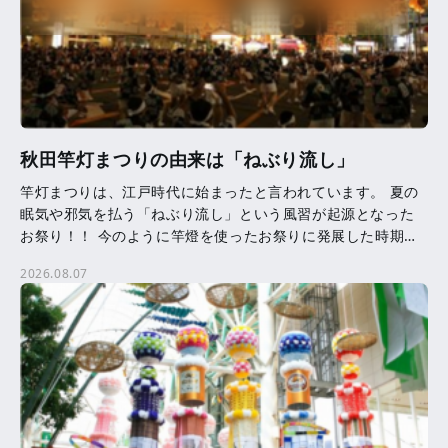
秋田竿灯まつりの由来は「ねぶり流し」
竿灯まつりは、江戸時代に始まったと言われています。 夏の
眠気や邪気を払う「ねぶり流し」という風習が起源となった
お祭り！！ 今のように竿燈を使ったお祭りに発展した時期等
は、はっきりとはわかっていません。 竿燈に吊るされた提
2026.08.07
[…]