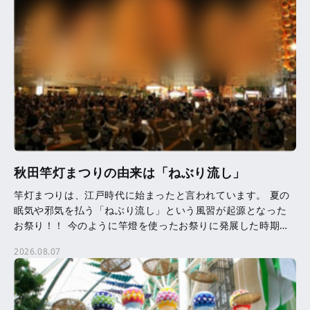
秋田竿灯まつりの由来は「ねぶり流し」
竿灯まつりは、江戸時代に始まったと言われています。 夏の
眠気や邪気を払う「ねぶり流し」という風習が起源となった
お祭り！！ 今のように竿燈を使ったお祭りに発展した時期等
は、はっきりとはわかっていません。 竿燈に吊るされた提
2026.08.07
[…]