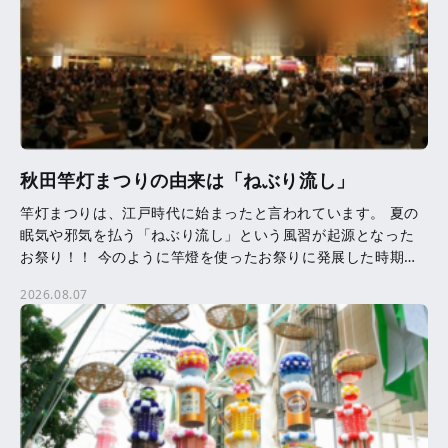
秋田竿灯まつりの由来は「ねぶり流し」
竿灯まつりは、江戸時代に始まったと言われています。 夏の
眠気や邪気を払う「ねぶり流し」という風習が起源となった
お祭り！！ 今のように竿燈を使ったお祭りに発展した時期等
は、はっきりとはわかっていません。 竿燈に吊るされた提
2026.08.07
[…]