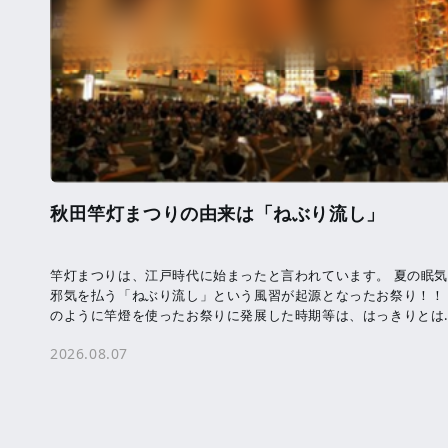
秋田竿灯まつりの由来は「ねぶり流し」
竿灯まつりは、江戸時代に始まったと言われています。 夏の眠
邪気を払う「ねぶり流し」という風習が起源となったお祭り！！
のように竿燈を使ったお祭りに発展した時期等は、はっきりとは
かっていません。 竿燈に吊るされた提 […]
2026.08.07