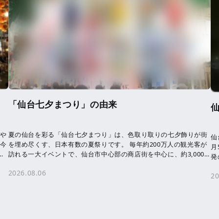
「仙台七夕まつり」の由来
気や
夏の仙台を彩る「仙台七夕まつり」は、色取り取りの七夕飾りが街
仙
 今
を埋め尽くす、日本有数の夏祭りです。 毎年約200万人の観光客が
月
わ
訪れる一大イベントで、仙台市中心部の商店街を中心に、約3,000
発
本の七夕飾りが飾られます。 七夕 […]
未
2026.08.06
20