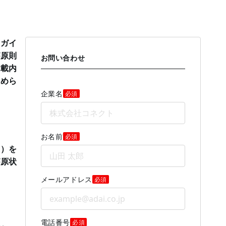
のガイ
が原則
お問い合わせ
記載内
求めら
企業名
必須
お名前
必須
態）を
が原状
メールアドレス
必須
電話番号
必須