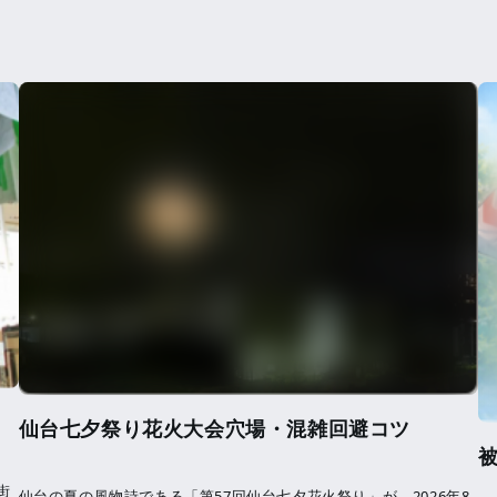
仙台七夕祭り花火大会穴場・混雑回避コツ
街
仙台の夏の風物詩である「第57回仙台七夕花火祭り」が、2026年8