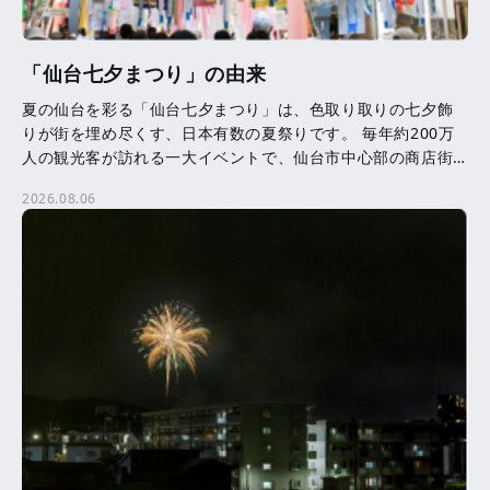
「仙台七夕まつり」の由来
夏の仙台を彩る「仙台七夕まつり」は、色取り取りの七夕飾
りが街を埋め尽くす、日本有数の夏祭りです。 毎年約200万
人の観光客が訪れる一大イベントで、仙台市中心部の商店街
を中心に、約3,000本の七夕飾りが飾られます。 七夕 […]
2026.08.06