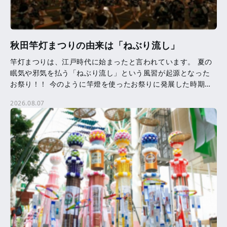
秋田竿灯まつりの由来は「ねぶり流し」
竿灯まつりは、江戸時代に始まったと言われています。 夏の
眠気や邪気を払う「ねぶり流し」という風習が起源となった
お祭り！！ 今のように竿燈を使ったお祭りに発展した時期等
は、はっきりとはわかっていません。 竿燈に吊るされた提
2026.08.07
[…]