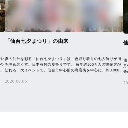
「仙台七夕まつり」の由来
気や
夏の仙台を彩る「仙台七夕まつり」は、色取り取りの七夕飾りが街
仙
 今
を埋め尽くす、日本有数の夏祭りです。 毎年約200万人の観光客が
月
わ
訪れる一大イベントで、仙台市中心部の商店街を中心に、約3,000
発
本の七夕飾りが飾られます。 七夕 […]
未
2026.08.06
20