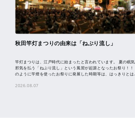
秋田竿灯まつりの由来は「ねぶり流し」
竿灯まつりは、江戸時代に始まったと言われています。 夏の眠
邪気を払う「ねぶり流し」という風習が起源となったお祭り！！
のように竿燈を使ったお祭りに発展した時期等は、はっきりとは
かっていません。 竿燈に吊るされた提 […]
2026.08.07