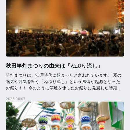
秋田竿灯まつりの由来は「ねぶり流し」
竿灯まつりは、江戸時代に始まったと言われています。 夏の
眠気や邪気を払う「ねぶり流し」という風習が起源となった
お祭り！！ 今のように竿燈を使ったお祭りに発展した時期等
は、はっきりとはわかっていません。 竿燈に吊るされた提
2026.08.07
[…]