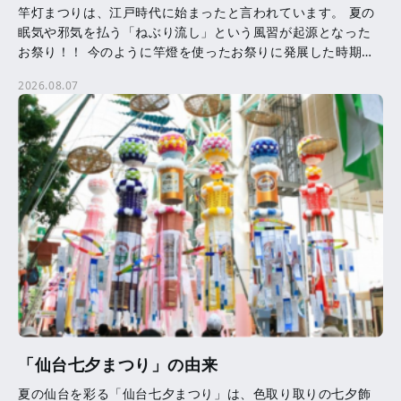
竿灯まつりは、江戸時代に始まったと言われています。 夏の
眠気や邪気を払う「ねぶり流し」という風習が起源となった
お祭り！！ 今のように竿燈を使ったお祭りに発展した時期等
は、はっきりとはわかっていません。 竿燈に吊るされた提
2026.08.07
[…]
「仙台七夕まつり」の由来
夏の仙台を彩る「仙台七夕まつり」は、色取り取りの七夕飾