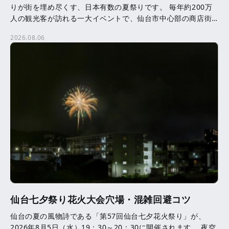
りが街を埋め尽くす、日本有数の夏祭りです。 毎年約200万
人の観光客が訪れる一大イベントで、仙台市中心部の商店街
を中心に、約3,000本の七夕飾りが飾られます。 七夕 […]
2026.08.06
仙台七夕祭り花火大会穴場・混雑回避コツ
仙台の夏の風物詩である「第57回仙台七夕花火祭り」が、
2026年8月5日（水）19：30～20：30に開催されます。 夜空